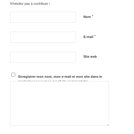
N’hésitez pas à contribuer !
*
Nom
*
E-mail
Site web
Enregistrer mon nom, mon e-mail et mon site dans le
navigateur pour mon prochain commentaire.