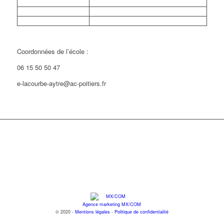
Coordonnées de l’école :
06 15 50 50 47
e-lacourbe-aytre@ac-poitiers.fr
Agence marketing MX/COM
© 2020 -
Mentions légales
-
Politique de confidentialité