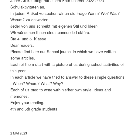
Jeder Artikel fangt mit einem Foto unserer 2022-2023
Schulaktivitäten an.
In jedem Artikel versuchen wir an die Frage Wann? Wo? Was?
Warum? zu antworten.
Jeder von uns schreibt mit eigenen Stil und Ideen.
Wir wünschen Ihnen eine spannende Lektüre.
Die 4. und 5. Klasse
Dear readers,
Please find here our School journal in which we have written
some articles.
Each of them start with a picture of us during school activities of
this year.
In each article we have tried to answer to these simple questions
: When? Where? What? Why?
Each of us tried to write with his/her own style, ideas and
memories.
Enjoy your reading.
4th and 5th grade students
2 MAI 2023