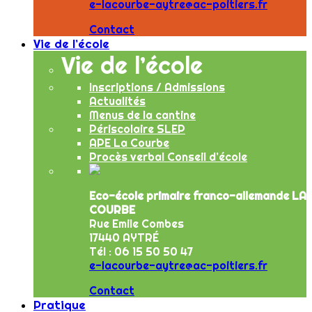
e-lacourbe-aytre@ac-poitiers.fr
Contact
Vie de l’école
Vie de l’école
Inscriptions / Admissions
Actualités
Menus de la cantine
Périscolaire SLEP
APE La Courbe
Procès verbal Conseil d’école
Eco-école primaire franco-allemande LA
COURBE
Rue Emile Combes
17440 AYTRÉ
Tél : 06 15 50 50 47
e-lacourbe-aytre@ac-poitiers.fr
Contact
Pratique