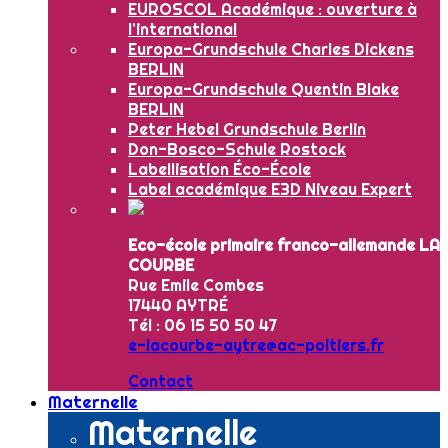
EUROSCOL Académique : ouverture à
l’international
Europa-Grundschule Charles Dickens
BERLIN
Europa-Grundschule Quentin Blake
BERLIN
Peter Hebel Grundschule Berlin
Don-Bosco-Schule Rostock
Labellisation Éco-École
Label académique E3D Niveau Expert
Eco-école primaire franco-allemande LA
COURBE
Rue Emile Combes
17440 AYTRÉ
Tél : 06 15 50 50 47
e-lacourbe-aytre@ac-poitiers.fr
Contact
Maternelle
Maternelle