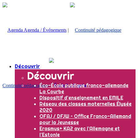
Agenda / Événements
|
Découvrir
Découvrir
Éco-École publique franco-allemande
Continuité pédagogique
La Courbe
Dispositif d’enseignement en EMILE
Réseau des classes maternelles Élysée
2020
OFAJ / DFJW – Office Franco-Allemand
pour la Jeunesse
Erasmus+ KA2 avec l’Allemagne et
l’Estonie