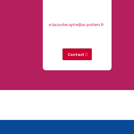
e-lacourbe-aytre@ac-poitiers.fr
Contact