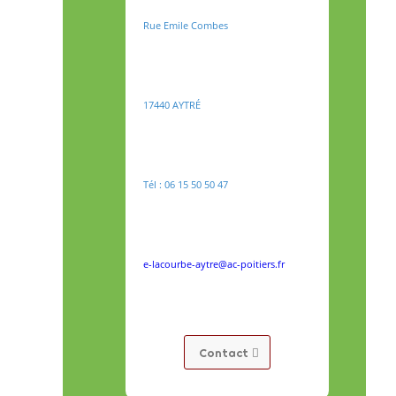
Rue Emile Combes
17440 AYTRÉ
Tél : 06 15 50 50 47
e-lacourbe-aytre@ac-poitiers.fr
Contact