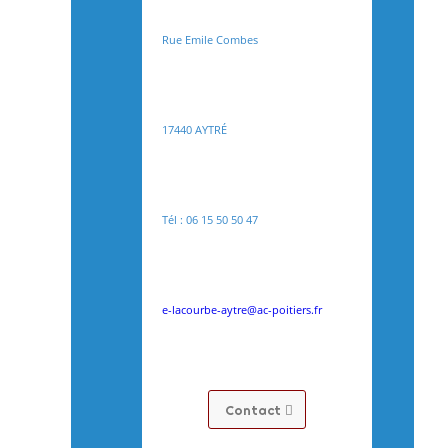
Rue Emile Combes
17440 AYTRÉ
Tél : 06 15 50 50 47
e-lacourbe-aytre@ac-poitiers.fr
Contact