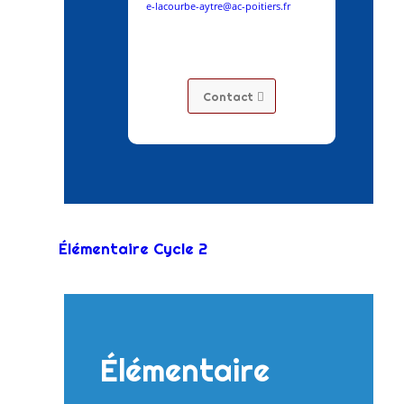
e-lacourbe-aytre@ac-poitiers.fr
Contact
Élémentaire Cycle 2
Élémentaire