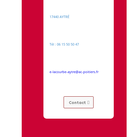
17440 AYTRÉ
Tél : 06 15 50 50 47
e-lacourbe-aytre@ac-poitiers.fr
Contact