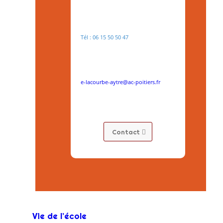
Tél : 06 15 50 50 47
e-lacourbe-aytre@ac-poitiers.fr
Contact
Vie de l’école