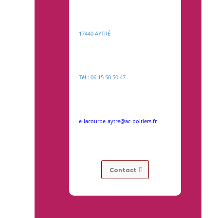
17440 AYTRÉ
Tél : 06 15 50 50 47
e-lacourbe-aytre@ac-poitiers.fr
Contact