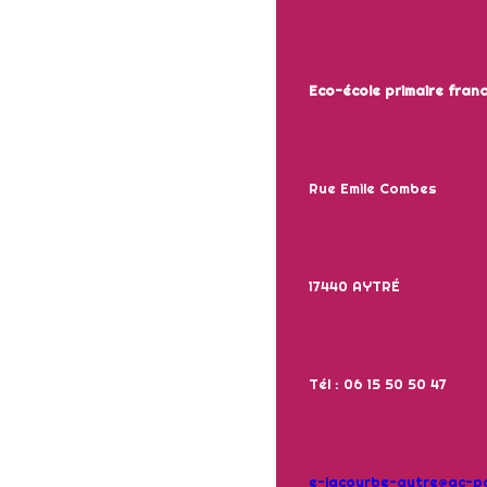
Eco-école primaire fra
Rue Emile Combes
17440 AYTRÉ
Tél : 06 15 50 50 47
e-lacourbe-aytre@ac-poi