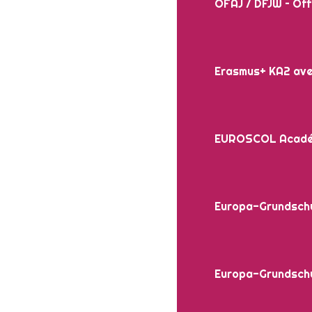
OFAJ / DFJW – Off
Erasmus+ KA2 avec
EUROSCOL Académiq
Europa-Grundschu
Europa-Grundschu