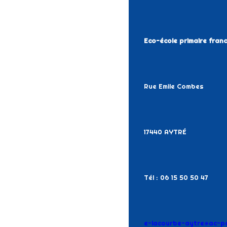
Eco-école primaire fra
Rue Emile Combes
17440 AYTRÉ
Tél : 06 15 50 50 47
e-lacourbe-aytre@ac-poi