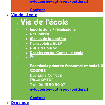
e-lacourbe-aytre@ac-poitiers.fr
Contact
Vie de l’école
Vie de l’école
Inscriptions / Admissions
Actualités
Menus de la cantine
Périscolaire SLEP
APE La Courbe
Procès verbal Conseil d’école
Eco-école primaire franco-allemande LA
COURBE
Rue Emile Combes
17440 AYTRÉ
Tél : 06 15 50 50 47
e-lacourbe-aytre@ac-poitiers.fr
Contact
Pratique