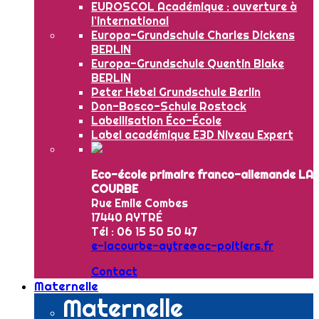
EUROSCOL Académique : ouverture à
l’international
Europa-Grundschule Charles Dickens
BERLIN
Europa-Grundschule Quentin Blake
BERLIN
Peter Hebel Grundschule Berlin
Don-Bosco-Schule Rostock
Labellisation Éco-École
Label académique E3D Niveau Expert
Eco-école primaire franco-allemande LA
COURBE
Rue Emile Combes
17440 AYTRÉ
Tél : 06 15 50 50 47
e-lacourbe-aytre@ac-poitiers.fr
Contact
Maternelle
Maternelle