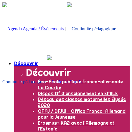
Agenda / Événements
|
Découvrir
Découvrir
Éco-École publique franco-allemande
Continuité pédagogique
La Courbe
Dispositif d’enseignement en EMILE
Réseau des classes maternelles Élysée
2020
OFAJ / DFJW – Office Franco-Allemand
pour la Jeunesse
Erasmus+ KA2 avec l’Allemagne et
l’Estonie