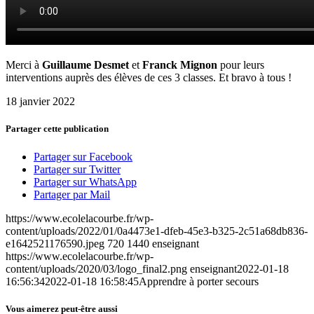
Merci à
Guillaume Desmet
et
Franck Mignon
pour leurs
interventions auprès des élèves de ces 3 classes. Et bravo à tous !
18 janvier 2022
Partager cette publication
Partager sur Facebook
Partager sur Twitter
Partager sur WhatsApp
Partager par Mail
https://www.ecolelacourbe.fr/wp-
content/uploads/2022/01/0a4473e1-dfeb-45e3-b325-2c51a68db836-
e1642521176590.jpeg
720
1440
enseignant
https://www.ecolelacourbe.fr/wp-
content/uploads/2020/03/logo_final2.png
enseignant
2022-01-18
16:56:34
2022-01-18 16:58:45
Apprendre à porter secours
Vous aimerez peut-être aussi