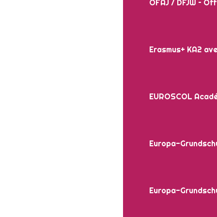
OFAJ / DFJW – Off
Erasmus+ KA2 avec
EUROSCOL Académiq
Europa-Grundschu
Europa-Grundschu