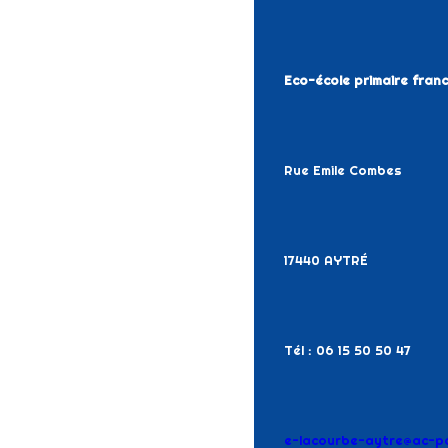
Eco-école primaire fra
Rue Emile Combes
17440 AYTRÉ
Tél : 06 15 50 50 47
e-lacourbe-aytre@ac-poi