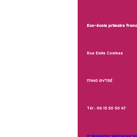
Eco-école primaire fra
Rue Emile Combes
17440 AYTRÉ
Tél : 06 15 50 50 47
e-lacourbe-aytre@ac-poi